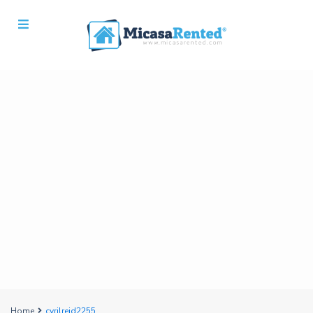
Home
cyrilreid2255